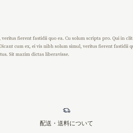
eritus fierent fastidii quo ea. Cu solum scripta pro. Qui in cli
icant cum ex, ei vis nibh solum simul, veritus fierent fastidii q
tus. Sit mazim dictas liberavisse.
配送・送料について