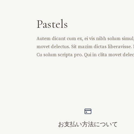
Pastels
Autem dicant cum ex, ei vis nibh solum simul, v
movet delectus. Sit mazim dictas liberavisse. D
Cu solum scripta pro. Qui in clita movet delec
お支払い方法について