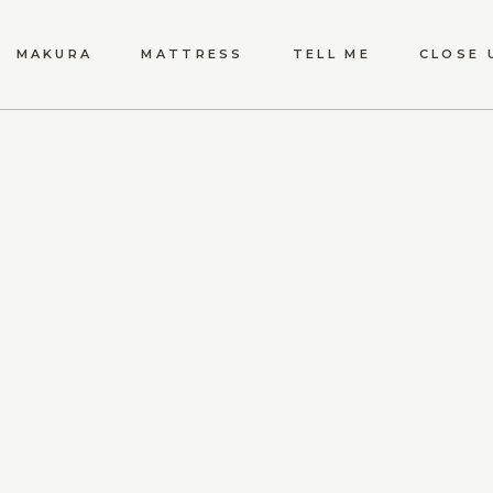
MAKURA
MATTRESS
TELL ME
CLOSE 
理想の枕選び
理想のマットレス選び
睡眠のお悩みQ&A
特別な贈
ーメイド
オーダーメイド枕の特長
マットレスの特長と選び方
睡眠トラブル対策
法人向け
枕の高さ調整の重要性
マットレス素材の選び方ガイ
寝具の選び方ガイド
ド
枕素材の選び方ガイド
睡眠トラッキングと改善
マットレスのお手入れ
枕のお手入れ方法
特別な睡眠対策
健康とマットレス
枕と健康の関係
快眠をサポートするマットレ
ス選び
枕の歴史と文化