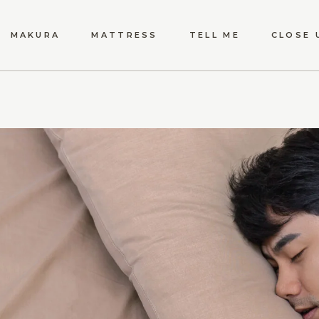
MAKURA
MATTRESS
TELL ME
CLOSE 
理想の枕選び
理想のマットレス選び
睡眠のお悩みQ&A
特別な贈
ーメイド
オーダーメイド枕の特長
マットレスの特長と選び方
睡眠トラブル対策
法人向け
枕の高さ調整の重要性
マットレス素材の選び方ガイ
寝具の選び方ガイド
ド
枕素材の選び方ガイド
睡眠トラッキングと改善
マットレスのお手入れ
枕のお手入れ方法
特別な睡眠対策
健康とマットレス
枕と健康の関係
快眠をサポートするマットレ
ス選び
枕の歴史と文化