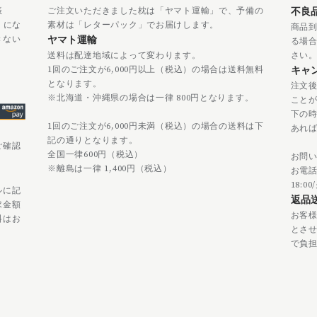
振
ご注文いただきました枕は「ヤマト運輸」で、予備の
不良
」にな
素材は「レターパック」でお届けします。
商品
きない
ヤマト運輸
る場
送料は配達地域によって変わります。
さい
1回のご注文が6,000円以上（税込）の場合は送料無料
キャ
となります。
注文後
※北海道・沖縄県の場合は一律 800円となります。
ことが
下の
1回のご注文が6,000円未満（税込）の場合の送料は下
あれ
記の通りとなります。
ご確認
全国一律600円（税込）
お問
※離島は一律 1,400円（税込）
お電話で
18:0
ルに記
返品
求金額
お客
料はお
とさ
で負