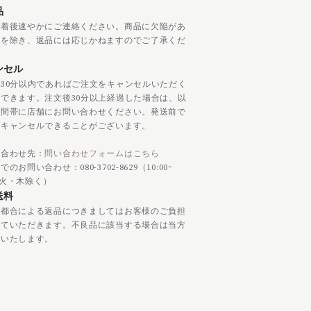
品
到着後速やかにご連絡ください。商品に欠陥があ
合を除き、返品には応じかねますのでご了承くだ
。
ンセル
30分以内であればご注文をキャンセルいただく
できます。注文後30分以上経過した場合は、以
時間帯に店舗にお問い合わせください。発送前で
ばキャンセルできることがございます。
い合わせ先：
問い合わせフォームはこちら
のお問い合わせ：080-3702-8629（10:00ｰ
0/火・木除く）
送料
様都合による返品につきましてはお客様のご負担
せていただきます。不良品に該当する場合は当方
担いたします。