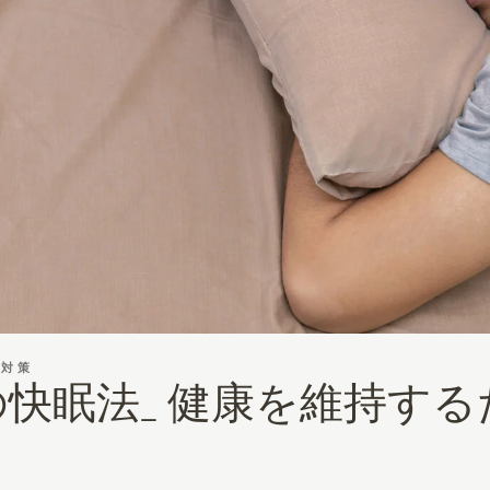
眠対策
快眠法_ 健康を維持す